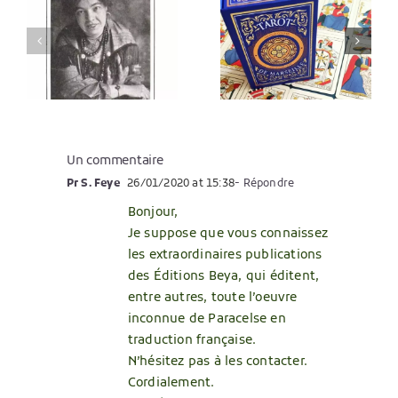
Quel tarot
Histoire du
e
de
Tarot : les
Marseille
origines
choisir ?
démystifié
Un commentaire
Pr S. Feye
26/01/2020 at 15:38
- Répondre
Bonjour,
Je suppose que vous connaissez
les extraordinaires publications
des Éditions Beya, qui éditent,
entre autres, toute l’oeuvre
inconnue de Paracelse en
traduction française.
N’hésitez pas à les contacter.
Cordialement.