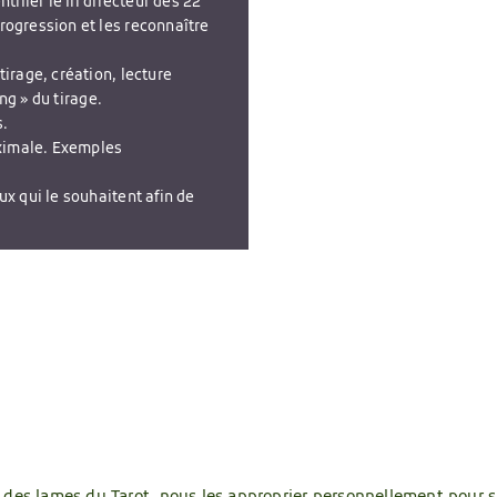
ifier le fil directeur des 22
ogression et les reconnaître
irage, création, lecture
ing » du tirage.
s.
aximale. Exemples
x qui le souhaitent afin de