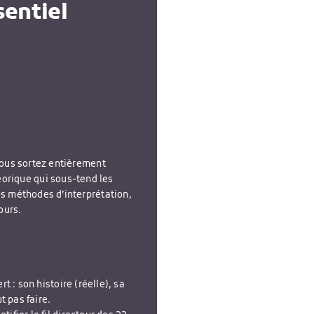
sentiel
vous sortez entièrement
orique qui sous-tend les
es méthodes d’interprétation,
ours.
rt : son histoire (réelle), sa
t pas faire.