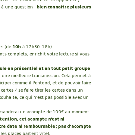
oir les reconnaître et les appliquer ;
e à une question ;
bien connaître plusieurs
urs (de
10h
à 17h30-18h)
nts complets, enrichit votre lecture si vous
le en présentiel et en tout petit groupe
 une meilleure transmission. Cela permet à
ciper comme il l’entend, et de pouvoir faire
 cartes / se faire tirer les cartes dans un
 souhaite, ce qui n’est pas possible avec un
emanderai un acompte de 100€ au moment
tention,
cet acompte n’est ni
tre date ni remboursable ; pas d’acompte
 les places partent vite).