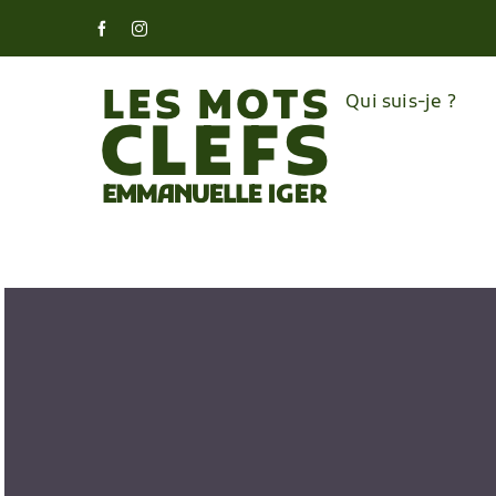
Skip
Facebook
Instagram
to
content
Qui suis-je ?