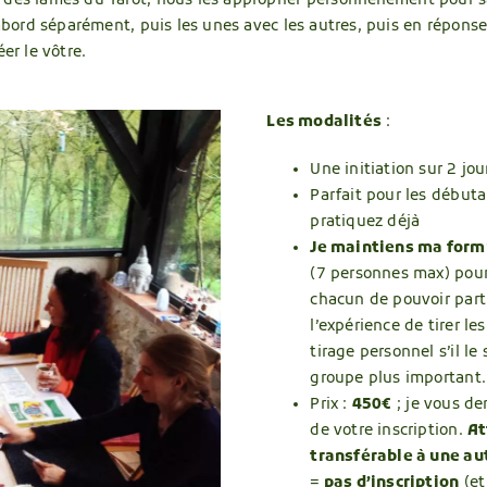
des lames du Tarot, nous les approprier personnellement pour sav
bord séparément, puis les unes avec les autres, puis en répons
er le vôtre.
Les modalités
:
Une initiation sur 2 jo
Parfait pour les débuta
pratiquez déjà
Je maintiens ma formu
(7 personnes max) pour
chacun de pouvoir parti
l’expérience de tirer les
tirage personnel s’il le
groupe plus important.
Prix :
45
0€
; je vous d
de votre inscription.
A
t
transférable à une au
= pas d’inscription
(et