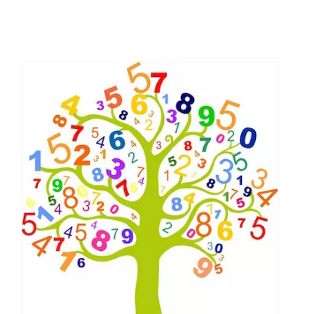
Un intéressant jeu de
regards
Majeures
Théorie du tarot