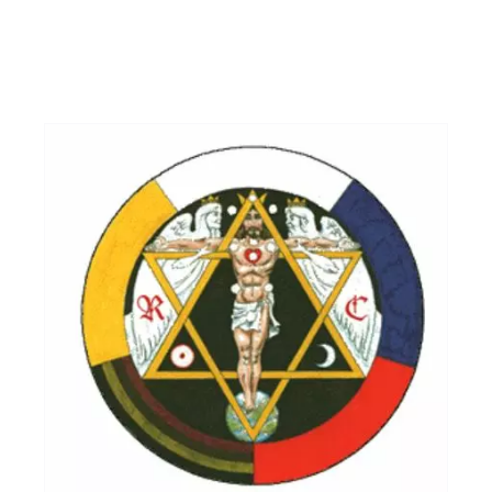
Des Yods partout
Majeures
Mineures
Théorie du tarot