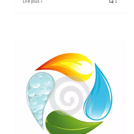
Lire plus
1
es