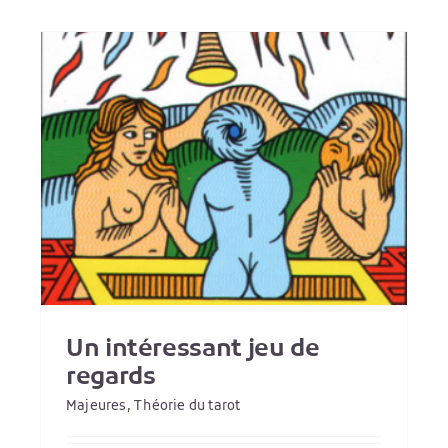
Mineures : Comprendre l
quatre éléments
Un intéressant jeu de
Théorie du tarot
regards
Majeures
,
Théorie du tarot