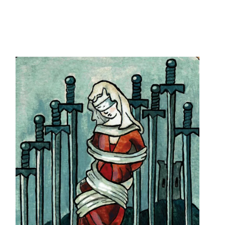
Des noms bizarres des
cartes en anglais
Théorie du tarot