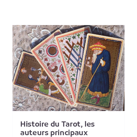
Lien entre les archétyp
de Jung et le Tarot ?
Théorie du tarot
Histoire du Tarot, les
auteurs principaux