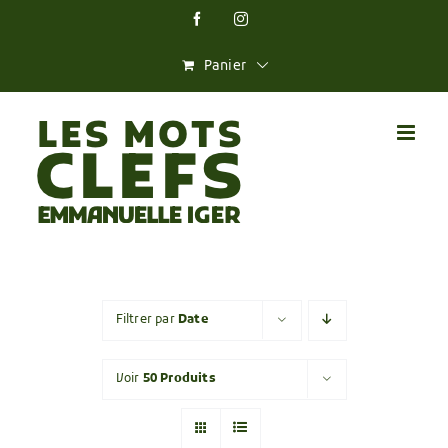
Skip
Facebook
Instagram
to
content
Panier
Filtrer par
Date
Voir
50 Produits