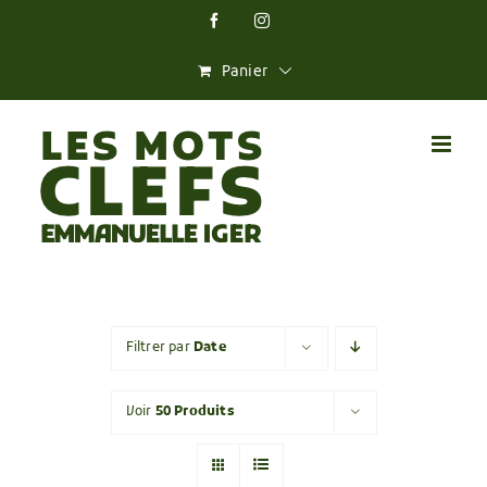
Skip
Facebook
Instagram
to
content
Panier
Filtrer par
Date
Voir
50 Produits