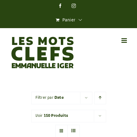
Skip
Facebook
Instagram
to
content
Panier
Filtrer par
Date
Voir
150 Produits