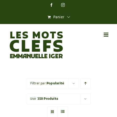
Skip
Facebook
Instagram
to
content
Panier
Filtrer par
Popularité
Voir
150 Produits