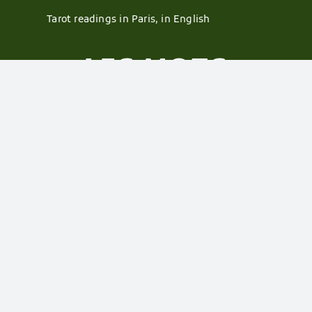
Tarot readings in Paris, in English
LES CLEFS
Qui suis-je |
Podcast |
Formation en ligne |
Initiation en groupe |
Cours particuliers |
Livres |
Conférences |
Tarot de Marseille-
Waite |
Pendentifs des arcanes |
Ateliers en
présentiel |
Arcanes majeurs |
Arcanes
mineurs |
Choisir son jeu |
Exercices
collectifs |
Consultations |
Tarot readings in
Paris, in English