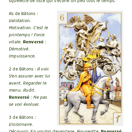
squelette de liste qui s’étoffe un peu tout le temps.
As de Bâtons :
Validation.
Motivation. C’est le
printemps ! Force
vitale.
Renversé
:
Démotivé.
Impuissance.
2 de Bâtons :
A voir.
S’en assurer avec lui
avant. Regarder le
menu. Audit
.
Renversé
:
Ne pas
se voir évoluer.
3 de Bâtons :
Visionnaire.
Découvrir. En vouloir davantage. Bougeotte.
Renversé