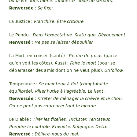
où la vie nous mène. Girouette. Roue de secours.
Renversée
:
Se fixer
La Justice :
Franchise. Être critique.
Le Pendu :
Dans l’expectative. Statu quo. Dévouement.
Renversé
:
Ne pas se laisser dépouiller
La Mort, en conseil (santé) :
Perdre du poids
(parce
qu’on voit les côtes). Aussi :
Faire le mort
(pour se
débarrasser des amis dont on ne veut plus).
Unfollow.
Tempérance :
Se maintenir à flot (comptabilité
équilibrée). Allier l’utile à l’agréable. Le liant.
Renversée
:
Arrêter de ménager la chèvre et le chou.
On ne peut pas contenter tout le monde.
Le Diable :
Tirer les ficelles. Trickster. Tentateur.
Prendre le contrôle. Envoûte. Subjugue. Dette.
Renversé
:
Délivre-nous du mal.