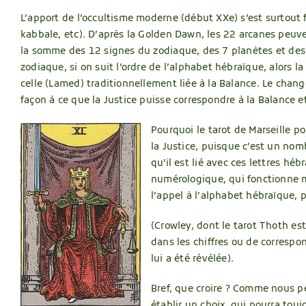
L’apport de l’occultisme moderne (début XXe) s’est surtout 
kabbale, etc). D’après la Golden Dawn, les 22 arcanes peuve
la somme des 12 signes du zodiaque, des 7 planètes et des 
zodiaque, si on suit l’ordre de l’alphabet hébraïque, alors la
celle (Lamed) traditionnellement liée à la Balance. Le chang
façon à ce que la Justice puisse correspondre à la Balance e
Pourquoi le tarot de Marseille po
la Justice, puisque c’est un nom
qu’il est lié avec ces lettres h
numérologique, qui fonctionne m
l’appel à l’alphabet hébraïque, pu
(Crowley, dont le tarot Thoth es
dans les chiffres ou de correspo
lui a été révélée).
Bref, que croire ? Comme nous pe
établir un choix, qui pourra touj