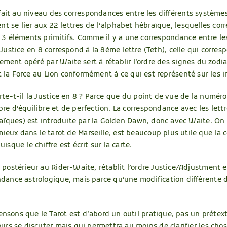
fait au niveau des correspondances entre les différents systèmes
nt se lier aux 22 lettres de l’alphabet hébraïque, lesquelles co
3 éléments primitifs. Comme il y a une correspondance entre les 
 Justice en 8 correspond à la 8ème lettre (Teth), celle qui corres
ement opéré par Waite sert à rétablir l’ordre des signes du zodi
t la Force au Lion conformément à ce qui est représenté sur les 
rte-t-il la Justice en 8 ? Parce que du point de vue de la numérol
bre d’équilibre et de perfection. La correspondance avec les lett
ébraïques) est introduite par la Golden Dawn, donc avec Waite. 
ieux dans le tarot de Marseille, est beaucoup plus utile que la
isque le chiffre est écrit sur la carte.
t postérieur au Rider-Waite, rétablit l’ordre Justice/Adjustment
ndance astrologique, mais parce qu’une modification différente 
nsons que le Tarot est d’abord un outil pratique, pas un prétexte
ours se discuter mais qui permettra au moins de clarifier les chos