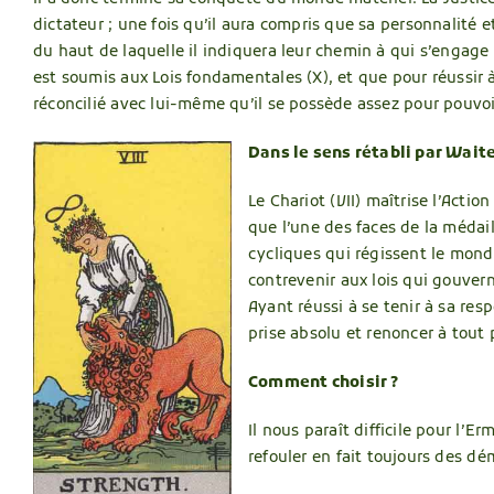
dictateur ; une fois qu’il aura compris que sa personnalité et
du haut de laquelle il indiquera leur chemin à qui s’engage 
est soumis aux Lois fondamentales (X), et que pour réussir à t
réconcilié avec lui-même qu’il se possède assez pour pouvoir
Dans le sens rétabli par Wait
Le Chariot (VII) maîtrise l’Actio
que l’une des faces de la médail
cycliques qui régissent le monde
contrevenir aux lois qui gouver
Ayant réussi à se tenir à sa resp
prise absolu et renoncer à tout
Comment choisir ?
Il nous paraît difficile pour l’E
refouler en fait toujours des dé