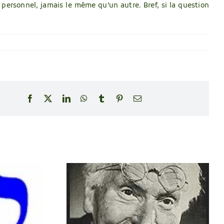
 personnel, jamais le même qu’un autre. Bref, si la question
Facebook
X
LinkedIn
WhatsApp
Tumblr
Pinterest
Email
tre les
Le tarot, pas
s de Jung
complètement un