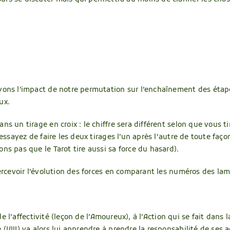
yons l’impact de notre permutation sur l’enchaînement des étapes
ux.
s un tirage en croix : le chiffre sera différent selon que vous ti
 essayez de faire les deux tirages l’un après l’autre de toute faç
ns pas que le Tarot tire aussi sa force du hasard).
percevoir l’évolution des forces en comparant les numéros des lam
de l’affectivité (leçon de l’Amoureux), à l’Action qui se fait dans l
(VIII) va alors lui apprendre à prendre la responsabilité de ses a