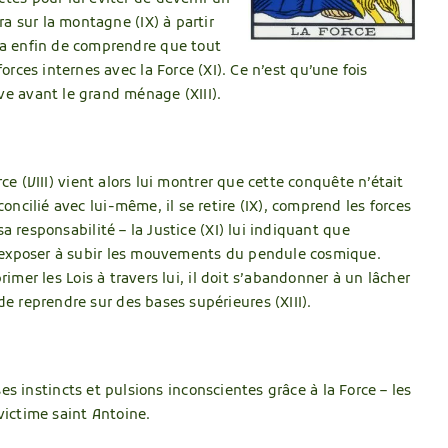
ra sur la montagne (IX) à partir
tra enfin de comprendre que tout
orces internes avec la Force (XI). Ce n’est qu’une fois
ive avant le grand ménage (XIII).
rce (VIII) vient alors lui montrer que cette conquête n’était
ncilié avec lui-même, il se retire (IX), comprend les forces
a responsabilité – la Justice (XI) lui indiquant que
 s’exposer à subir les mouvements du pendule cosmique.
rimer les Lois à travers lui, il doit s’abandonner à un lâcher
e reprendre sur des bases supérieures (XIII).
 ses instincts et pulsions inconscientes grâce à la Force – les
 victime saint Antoine.