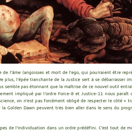
e de l’âme (angoisses et mort de l’ego, qui pourraient être repr
 De plus, l’épée tranchante de la Justice sert à se débarrasser i
ous semble pas étonnant que la maîtrise de ce nouvel outil entraîn
nement impliqué par l’ordre Force-8 et Justice-11 nous paraît 
cience, on n’est pas forcément obligé de respecter le côté « t
 la Golden Dawn peuvent très bien aller dans le sens du progrè
tapes de l’individuation dans un ordre prédéfini. C’est tout de 