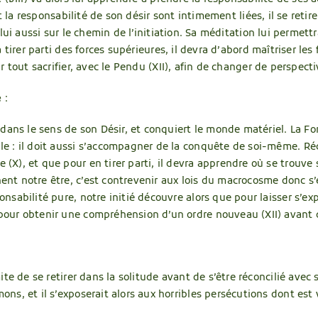
 la responsabilité de son désir sont intimement liées, il se retire
lui aussi sur le chemin de l’initiation. Sa méditation lui permet
irer parti des forces supérieures, il devra d’abord maîtriser les f
 tout sacrifier, avec le Pendu (XII), afin de changer de perspect
e
:
n dans le sens de son Désir, et conquiert le monde matériel. La Fo
le : il doit aussi s’accompagner de la conquête de soi-même. Réco
 (X), et que pour en tirer parti, il devra apprendre où se trouve s
nent notre être, c’est contrevenir aux lois du macrocosme donc
onsabilité pure, notre initié découvre alors que pour laisser s’exp
 pour obtenir une compréhension d’un ordre nouveau (XII) avant d
rmite de se retirer dans la solitude avant de s’être réconcilié avec
mons, et il s’exposerait alors aux horribles persécutions dont est