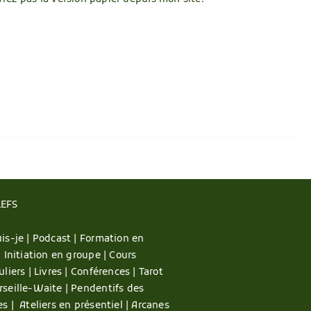
LEFS
is-je |
Podcast |
Formation en
|
Initiation en groupe |
Cours
uliers |
Livres |
Conférences |
Tarot
rseille-Waite |
Pendentifs des
es |
Ateliers en présentiel |
Arcanes