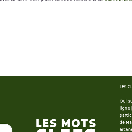
LES C
Qui su
ligne 
partic
de Ma
arcan