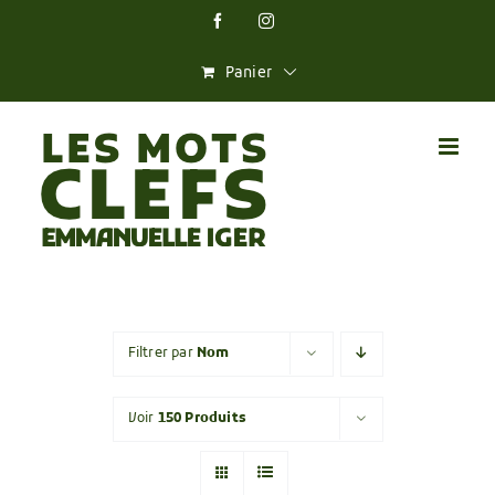
Skip
Facebook
Instagram
to
content
Panier
Filtrer par
Nom
Voir
150 Produits