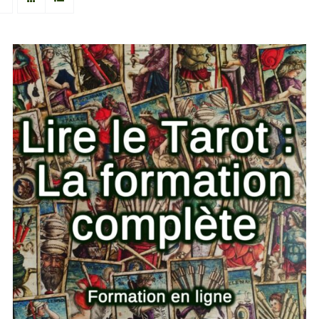
AJOUTER AU PANIER
/
DETAILS