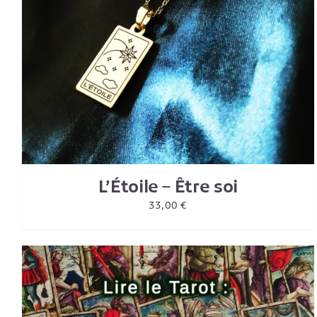
AJOUTER AU PANIER
/
DETAILS
L’Étoile – Être soi
33,00
€