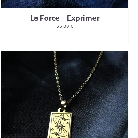
La Force – Exprimer
33,00
€