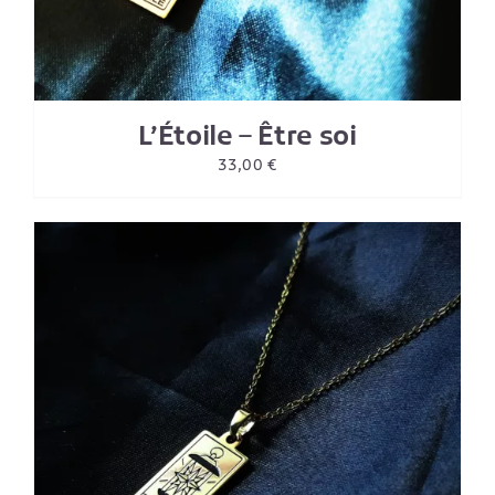
L’Étoile – Être soi
33,00
€