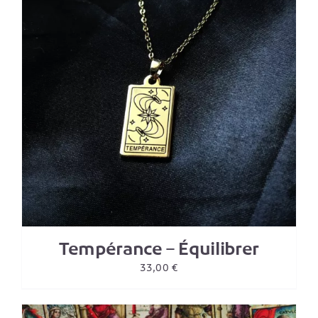
Tempérance – Équilibrer
33,00
€