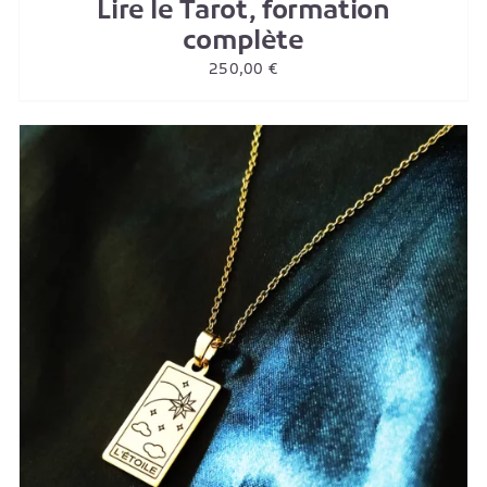
Lire le Tarot, formation
complète
250,00
€
AJOUTER AU PANIER
/
DETAILS