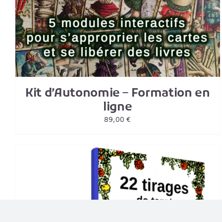
PLUSIEURS
VARIATIONS.
LES
OPTIONS
PEUVENT
ÊTRE
CHOISIES
SUR
LA
PAGE
Kit d’Autonomie – Formation en
DU
ligne
PRODUIT
89,00
€