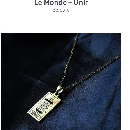
Le Monde – Unir
33,00
€