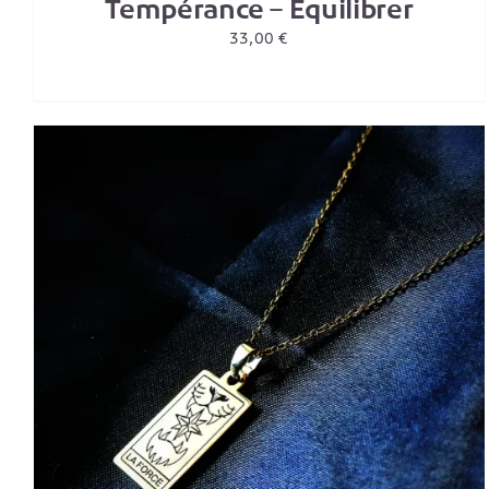
Tempérance – Équilibrer
33,00
€
AJOUTER AU PANIER
/
DETAILS