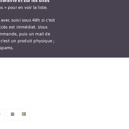
ibrairie et sur les sites
 » pour en voir la liste.
avec suivi sous 48h si c’est
accès est immédiat. Vous
ommande, puis un mail de
 c’est un produit physique ;
 spams.