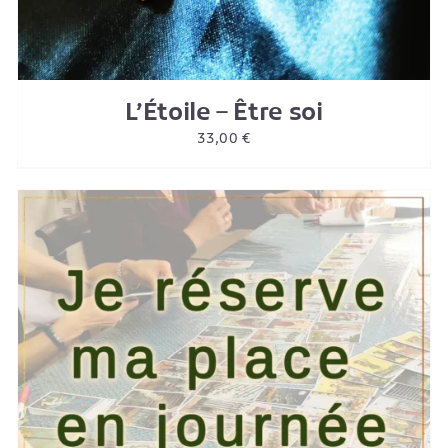
L’Étoile – Être soi
33,00
€
AJOUTER AU PANIER
/
DETAILS