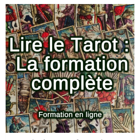
AJOUTER AU PANIER
/
DETAILS