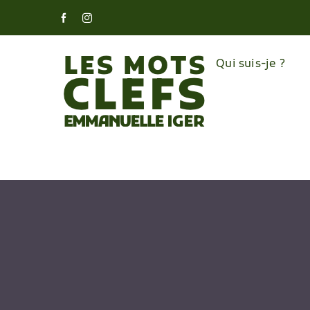
Skip
Facebook
Instagram
to
content
Qui suis-je ?