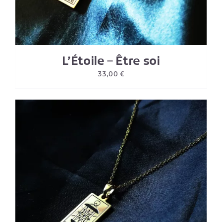
L’Étoile – Être soi
33,00
€