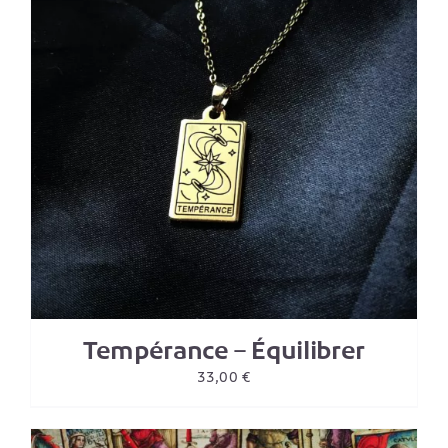
Tempérance – Équilibrer
33,00
€