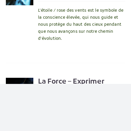
L'étoile / rose des vents est le symbole de
la conscience élevée, qui nous guide et
nous protège du haut des cieux pendant
que nous avançons sur notre chemin
d'évolution.
La Force – Exprimer
R
33,00
€
Le rugissement du Lion part du point le
plus central, celui de l'être instinctif qui
sait où sont les limites du Soi.