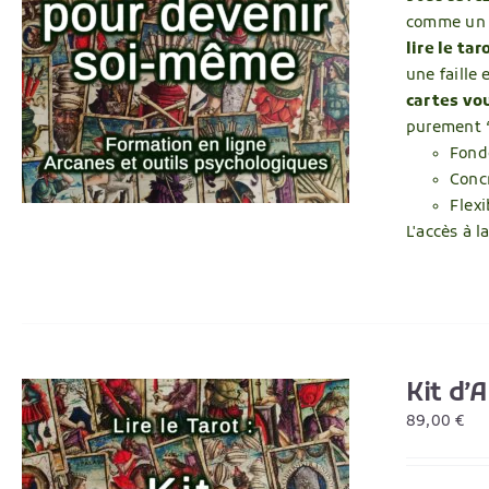
comme un o
lire le tar
une faille
cartes vou
purement “
Fondé
Conc
Flexi
L'accès à 
Kit d’
89,00
€