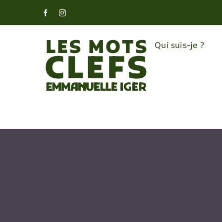
Skip
Facebook
Instagram
to
content
Qui suis-je ?