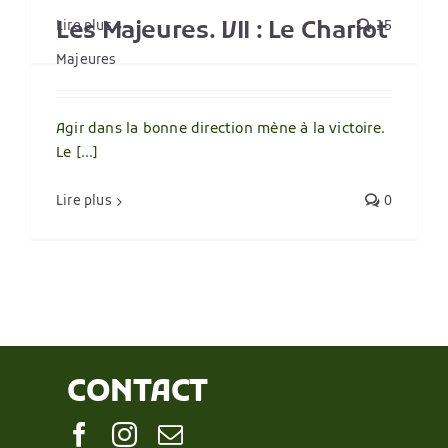
Les Majeures. VII : Le Chariot
Lire plus
15
Majeures
Agir dans la bonne direction mène à la victoire.
Le [...]
Lire plus
0
CONTACT