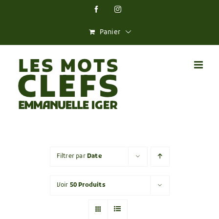
Skip
Facebook
Instagram
to
content
Panier
Filtrer par
Date
Voir
50 Produits