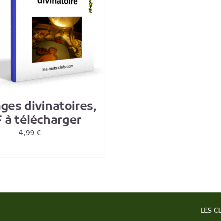
ages divinatoires,
 à télécharger
4,99
€
LES C