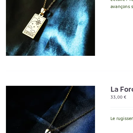
avançons s
La For
33,00
€
Le rugissem