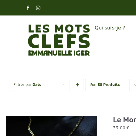
Skip
Facebook
Instagram
to
content
Qui suis-je ?
Filtrer par
Date
Voir
50 Produits
Le Mon
33,00
€