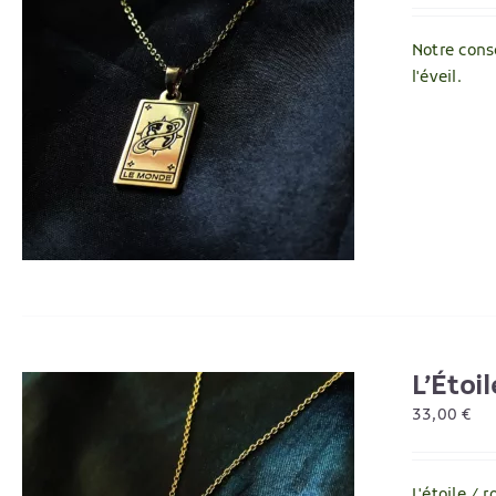
Notre cons
l'éveil.
L’Étoil
33,00
€
L'étoile /