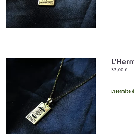
L’Herm
33,00
€
L'Hermite 