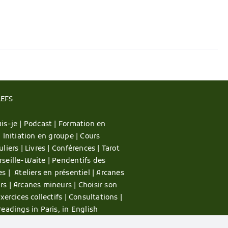
LEFS
is-je |
Podcast |
Formation en
|
Initiation en groupe |
Cours
uliers |
Livres |
Conférences |
Tarot
rseille-Waite |
Pendentifs des
es |
Ateliers en présentiel |
Arcanes
rs |
Arcanes mineurs |
Choisir son
xercices collectifs |
Consultations |
readings in Paris, in English