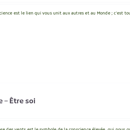
cience est le lien qui vous unit aux autres et au Monde ; c'est t
e – Être soi
 rose des vents est le symbole de la conscience élevée, qui nou