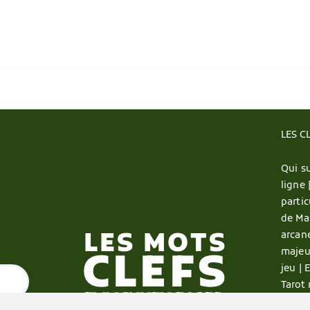
LES C
Qui su
ligne 
partic
de Ma
arcan
majeu
jeu |
E
Tarot 