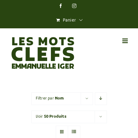
Skip
Facebook
Instagram
to
content
Panier
Filtrer par
Nom
Voir
50 Produits