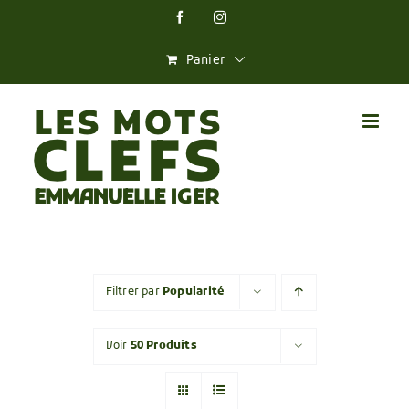
Skip
Facebook
Instagram
to
content
Panier
Filtrer par
Popularité
Voir
50 Produits