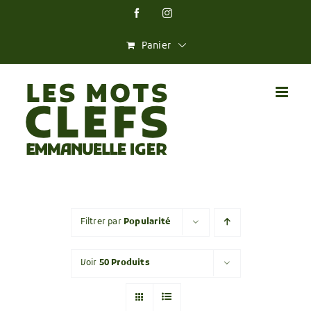
Skip
Facebook
Instagram
to
content
Panier
Filtrer par
Popularité
Voir
50 Produits