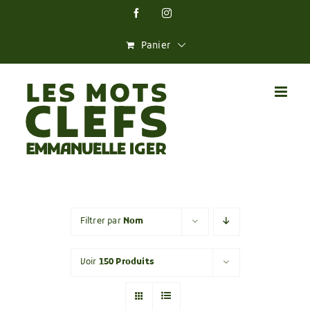
Skip
Facebook
Instagram
to
content
Panier
Filtrer par
Nom
Voir
150 Produits