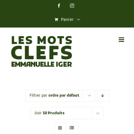
Skip
Facebook
Instagram
to
content
Panier
Filtrer par
ordre par défaut
Voir
50 Produits