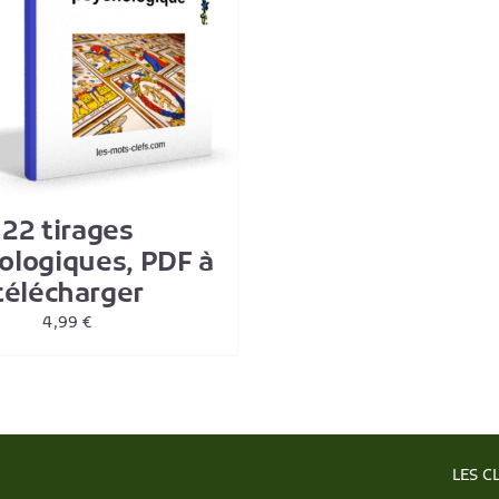
22 tirages
ologiques, PDF à
télécharger
4,99
€
LES C