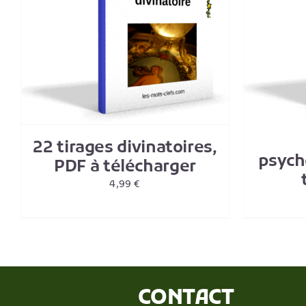
AJOUTER AU PANIER
/
DETAILS
22 tirages divinatoires,
psych
PDF à télécharger
4,99
€
CONTACT