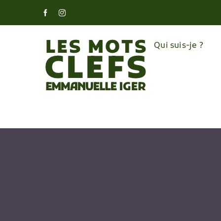
Skip
Facebook
Instagram
to
content
Qui suis-je ?