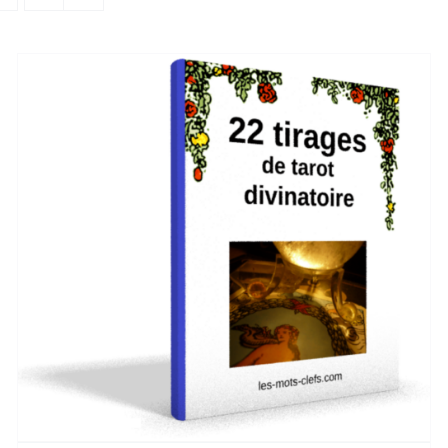
AJOUTER AU PANIER
/
DETAILS