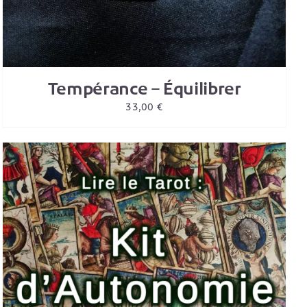
Tempérance – Équilibrer
33,00
€