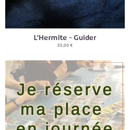
L’Hermite – Guider
33,00
€
AJOUTER AU PANIER
/
DETAILS