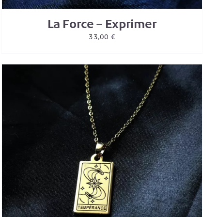
La Force – Exprimer
33,00
€