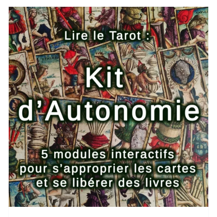
AJOUTER AU PANIER
/
DETAILS