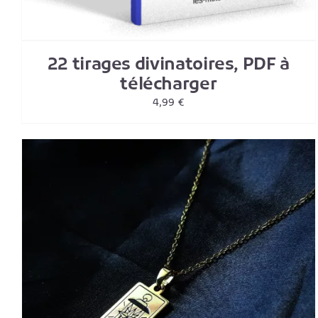
22 tirages divinatoires, PDF à
télécharger
4,99
€
CE
CHOIX DES OPTIONS
/
DETAILS
PRODUIT
A