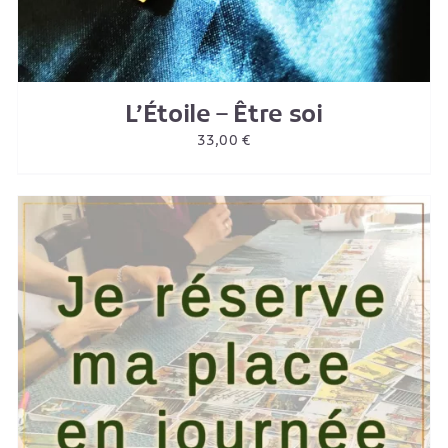
L’Étoile – Être soi
33,00
€
AJOUTER AU PANIER
/
DETAILS