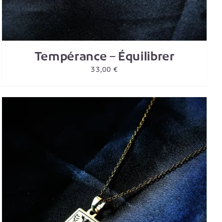
Tempérance – Équilibrer
33,00
€