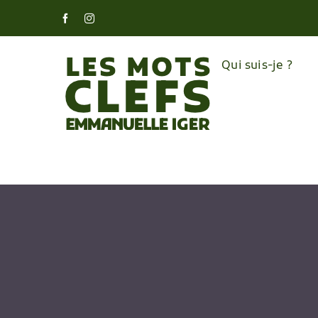
Skip
Facebook
Instagram
to
content
Qui suis-je ?