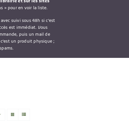
ibrairie et sur les sites
 » pour en voir la liste.
avec suivi sous 48h si c’est
accès est immédiat. Vous
ommande, puis un mail de
 c’est un produit physique ;
 spams.