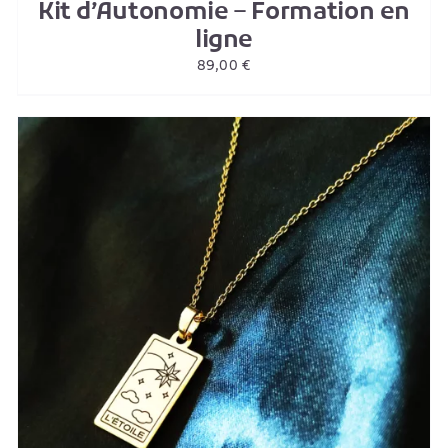
Kit d’Autonomie – Formation en
ligne
89,00
€
AJOUTER AU PANIER
/
DETAILS