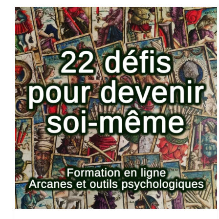
AJOUTER AU PANIER
/
DETAILS