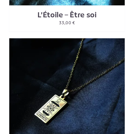
L’Étoile – Être soi
33,00
€