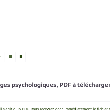
ages psychologiques, PDF à télécharge
 il s'agit d'un PDF. Vous recevrez donc immédiatement le fichier 