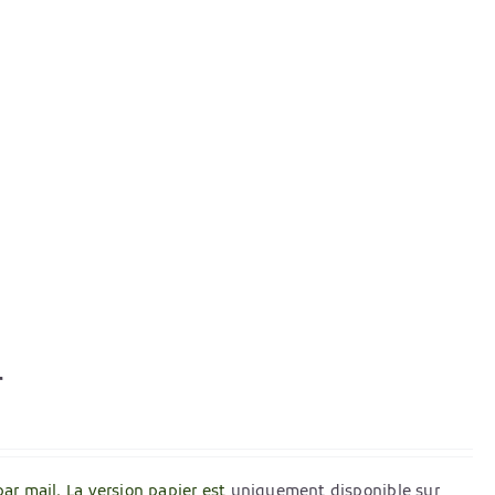
r
par mail. La version papier est
uniquement disponible sur