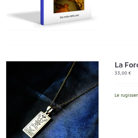
La For
33,00
€
Le rugissem