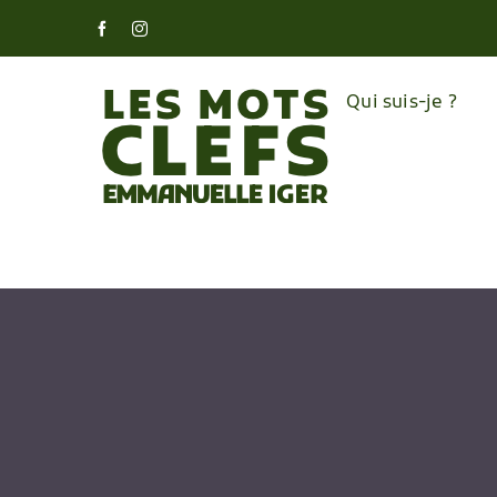
Skip
Facebook
Instagram
to
content
Qui suis-je ?