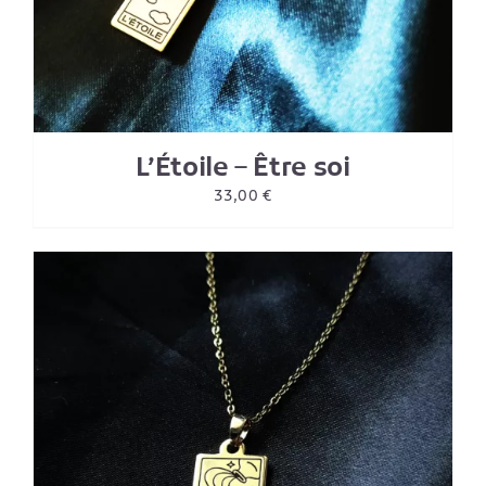
L’Étoile – Être soi
33,00
€