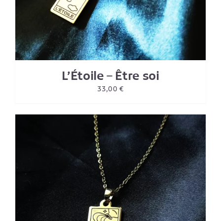
L’Étoile – Être soi
33,00
€