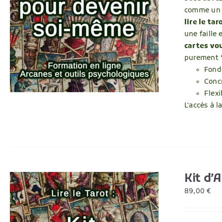
comme un o
lire le tar
une faille
cartes vou
purement “
Fondé
Conc
Flexi
L'accès à 
Kit d’
89,00
€