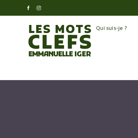
Skip
Facebook
Instagram
to
content
Qui suis-je ?