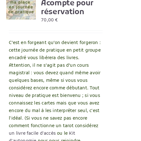
Acompte pour
S
réservation
UIT
70,00
€
IEURS
TIONS.
C’est en forgeant qu’on devient forgeron :
ONS
cette journée de pratique en petit groupe
ENT
encadré vous libérera des livres.
IES
Attention, il ne s’agit pas d’un cours
magistral : vous devez quand même avoir
quelques bases, même si vous vous
considérez encore comme débutant. Tout
UIT
niveau de pratique est bienvenu ; si vous
connaissez les cartes mais que vous avez
encore du mal à les interpréter seul, c'est
l'idéal. (Si vous ne savez pas encore
comment fonctionne un tarot considérez
un livre facile d'accès
ou le
Kit