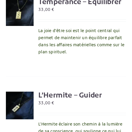
Tempérance – Équilibrer
R
33,00
€
La joie d'être soi est le point central qui
permet de maintenir un équilibre parfait
dans les affaires matérielles comme sur le
plan spirituel.
L’Hermite – Guider
R
33,00
€
L'Hermite éclaire son chemin à la lumière
de sa conscience, qui souligne ce qui lui