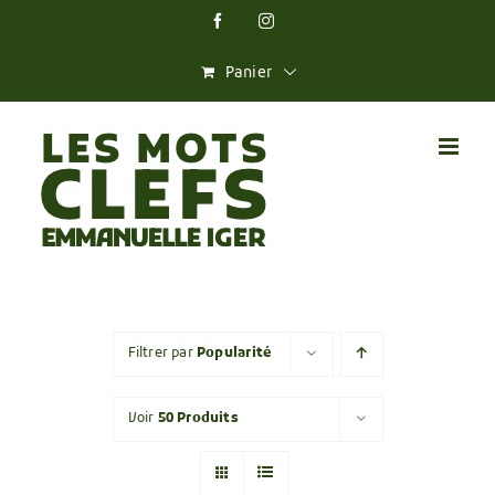
Skip
Facebook
Instagram
to
content
Panier
Filtrer par
Popularité
Voir
50 Produits