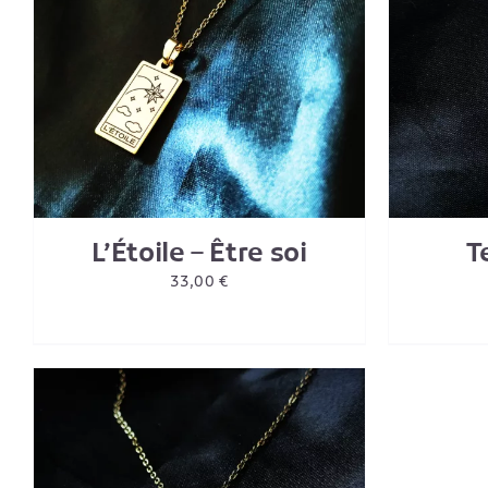
AJOUTER AU PANIER
/
DETAILS
AJO
L’Étoile – Être soi
T
33,00
€