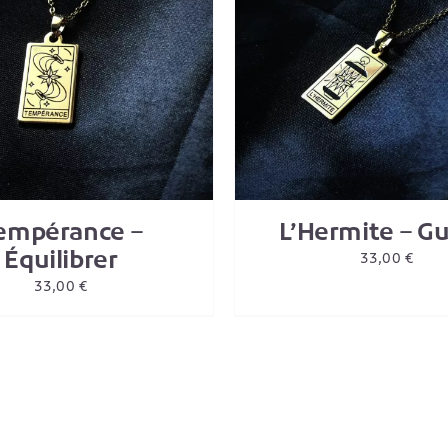
UTER AU PANIER
/
DETAILS
AJOUTER AU PANIER
empérance –
L’Hermite – Gu
Équilibrer
33,00
€
33,00
€