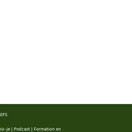
LEFS
is-je |
Podcast |
Formation en