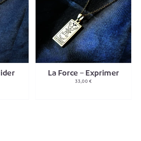
/
DETAILS
ider
La Force – Exprimer
33,00
€