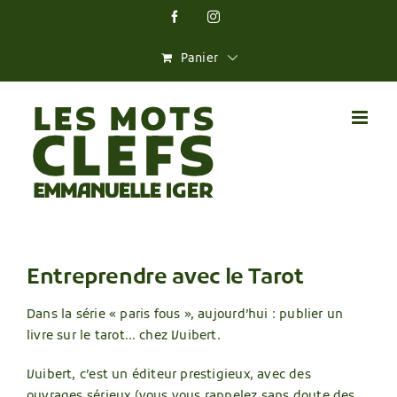
Skip
Facebook
Instagram
to
content
Panier
Entreprendre avec le Tarot
Dans la série « paris fous », aujourd’hui : publier un
livre sur le tarot… chez Vuibert.
Vuibert, c’est un éditeur prestigieux, avec des
ouvrages sérieux (vous vous rappelez sans doute des