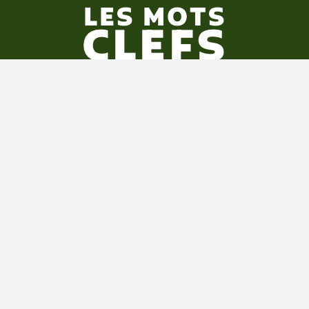
LES CLEFS
Qui suis-je |
Podcast |
Formation en ligne |
Initiation en groupe |
Cours particuliers |
Livres |
Conférences |
Tarot de Marseille-
Waite |
Pendentifs des arcanes |
Ateliers en
présentiel |
Arcanes majeurs |
Arcanes
mineurs |
Choisir son jeu |
Exercices
collectifs |
Consultations |
Tarot readings in
Paris, in English