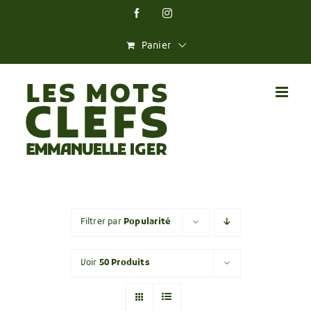
Skip
Facebook
Instagram
to
content
Panier
Filtrer par
Popularité
Voir
50 Produits