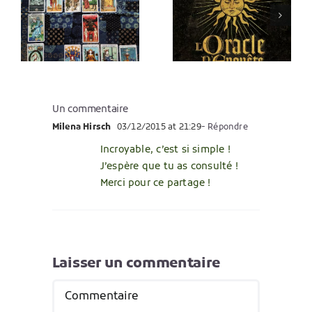
c
autour des
le jeu dont
arcanes
vous êtes
majeurs
le héros
Un commentaire
Milena Hirsch
03/12/2015 at 21:29
- Répondre
Incroyable, c’est si simple !
J’espère que tu as consulté !
Merci pour ce partage !
Laisser un commentaire
Commentaire