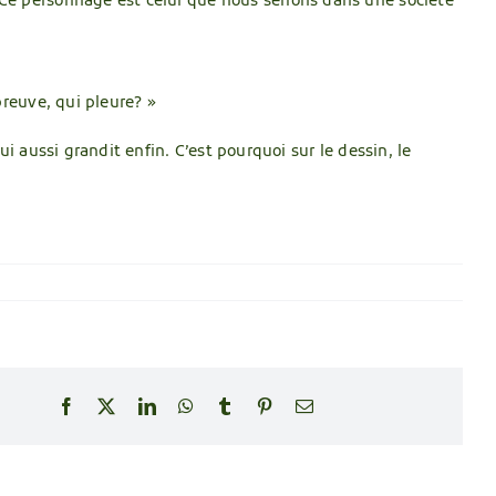
 Ce personnage est celui que nous serions dans une société
breuve, qui pleure? »
i aussi grandit enfin. C’est pourquoi sur le dessin, le
Facebook
X
LinkedIn
WhatsApp
Tumblr
Pinterest
Email