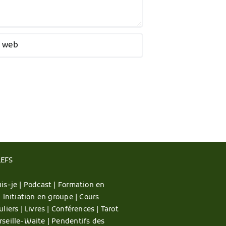
LEFS
is-je |
Podcast |
Formation en
|
Initiation en groupe |
Cours
uliers |
Livres |
Conférences |
Tarot
rseille-Waite |
Pendentifs des