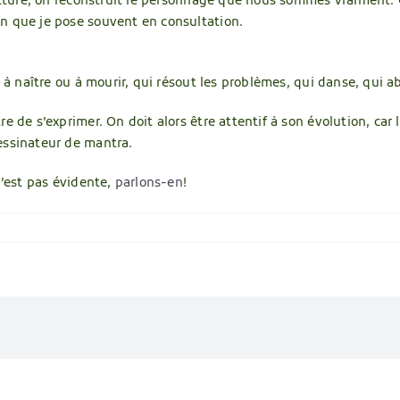
tructure, on reconstruit le personnage que nous sommes vraiment.
n que je pose souvent en consultation.
 à naître ou à mourir, qui résout les problèmes, qui danse, qui a
 de s’exprimer. On doit alors être attentif à son évolution, car lu
essinateur de mantra.
n’est pas évidente,
parlons-en
!