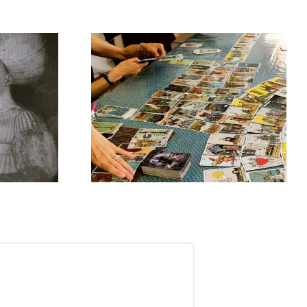
La véritable histoire
 un jeu à
de Pamela Colman-
eurs
Smith