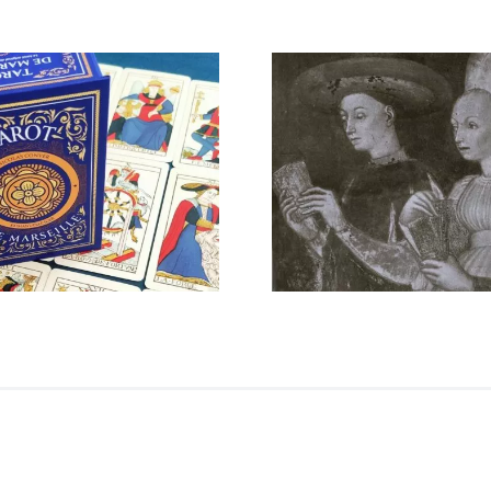
Histoire du Tarot :
Le Tarot,
les origines
plusi
démystifiées