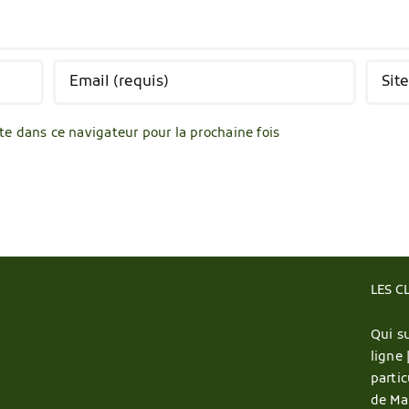
e dans ce navigateur pour la prochaine fois
LES C
Qui su
ligne 
partic
de Ma