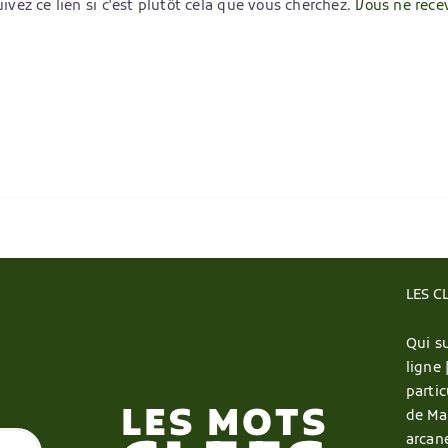
ivez ce lien si c'est plutôt cela que vous cherchez
. Vous ne rece
LES C
Qui su
ligne 
partic
de Ma
arcan