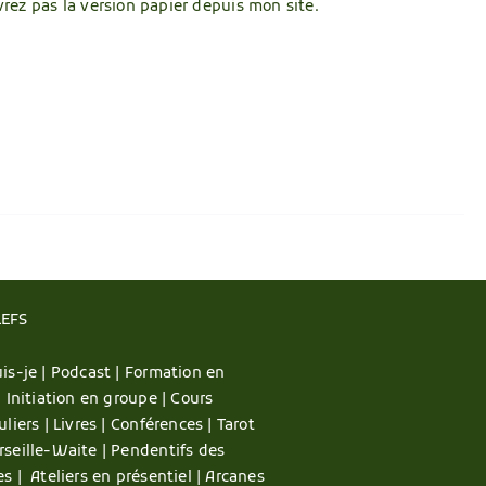
vrez pas la version papier depuis mon site.
LEFS
is-je |
Podcast |
Formation en
|
Initiation en groupe |
Cours
uliers |
Livres |
Conférences |
Tarot
rseille-Waite |
Pendentifs des
es |
Ateliers en présentiel |
Arcanes