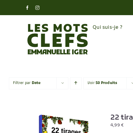
Skip
Facebook
Instagram
to
content
Qui suis-je ?
Filtrer par
Date
Voir
50 Produits
22 tir
4,99
€