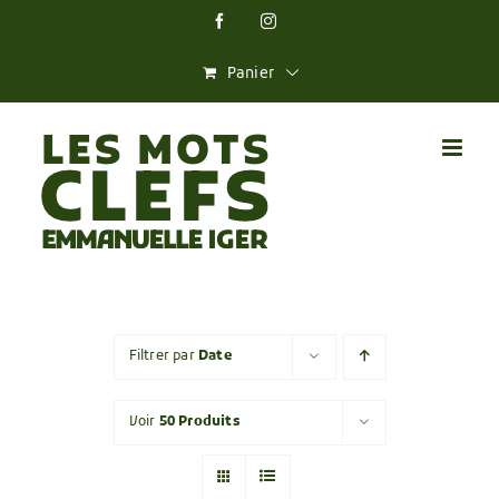
Skip
Facebook
Instagram
to
content
Panier
Filtrer par
Date
Voir
50 Produits