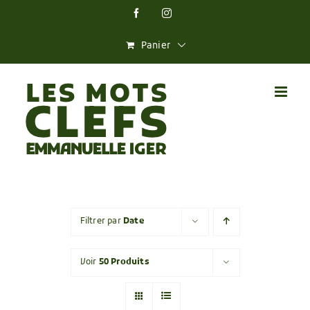
Skip
Facebook
Instagram
to
content
Panier
Filtrer par
Date
Voir
50 Produits