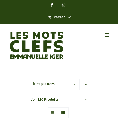
Skip
Facebook
Instagram
to
content
Panier
Filtrer par
Nom
Voir
150 Produits