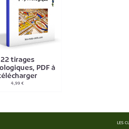
22 tirages
ologiques, PDF à
télécharger
4,99
€
LES C