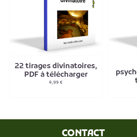
AJOUTER AU PANIER
/
DETAILS
22 tirages divinatoires,
psych
PDF à télécharger
4,99
€
CONTACT