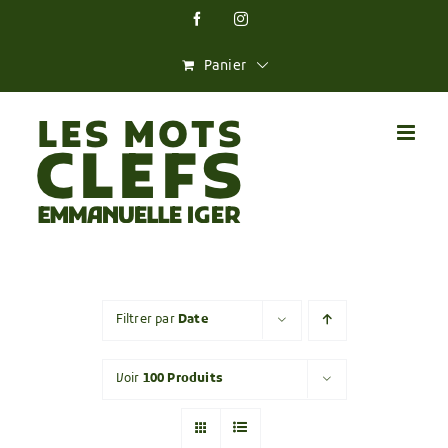
Skip
Facebook
Instagram
to
content
Panier
Filtrer par
Date
Voir
100 Produits