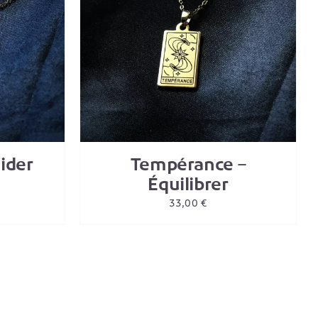
/
DETAILS
ider
Tempérance –
Équilibrer
33,00
€