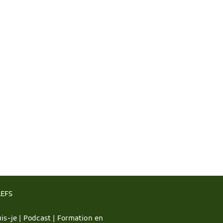
LEFS
is-je |
Podcast |
Formation en