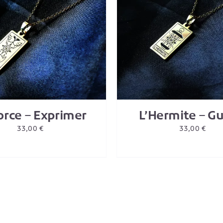
UTER AU PANIER
/
DETAILS
AJOUTER AU PANIER
orce – Exprimer
L’Hermite – Gu
33,00
€
33,00
€