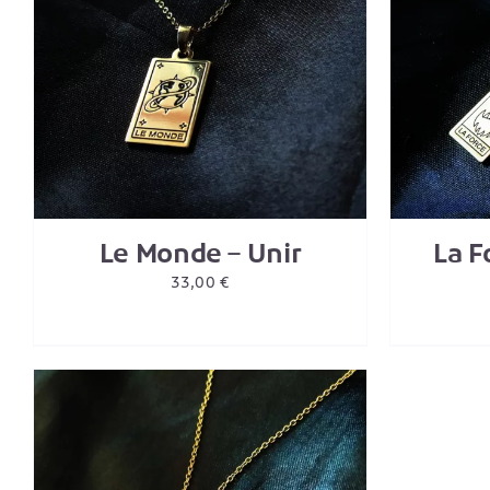
AJOUTER AU PANIER
/
DETAILS
AJO
Le Monde – Unir
La F
33,00
€