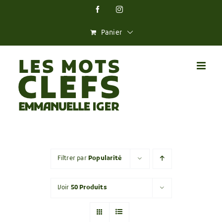
Skip
Facebook
Instagram
to
content
Panier
Filtrer par
Popularité
Voir
50 Produits