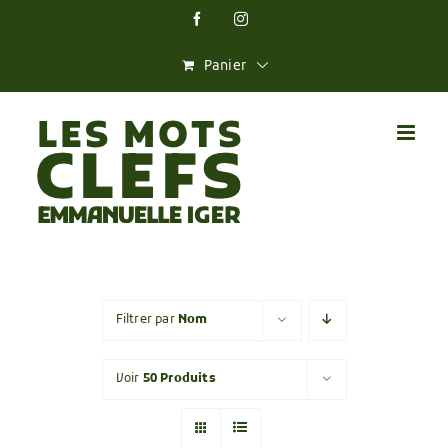
Skip
Facebook
Instagram
to
content
Panier
Filtrer par
Nom
Voir
50 Produits